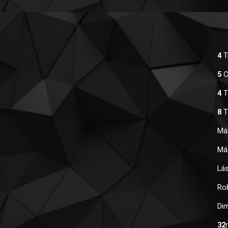
4
 T
5
 C
  4
 T
8
 
  M
  M
  L
  R
  D
32