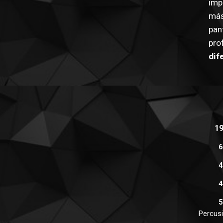
imp
más
pan
pro
dif
1
6
4
4
5
Percusi