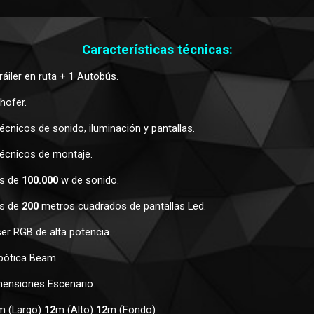
Características técnicas:
ráiler en ruta + 1 Autobús.
hofer.
écnicos de sonido, iluminación y pantallas.
Técnicos de montaje.
ás de 
100.000
 w de sonido.
ás de 
200
 metros cuadrados de pantallas Led.
áser RGB de alta potencia.
obótica Beam.
imensiones Escenario: 
m (Largo) 
12
m (Alto) 
12
m (Fondo)     