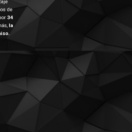
aje 
os de 
por 
34
ás, 
la 
iso.